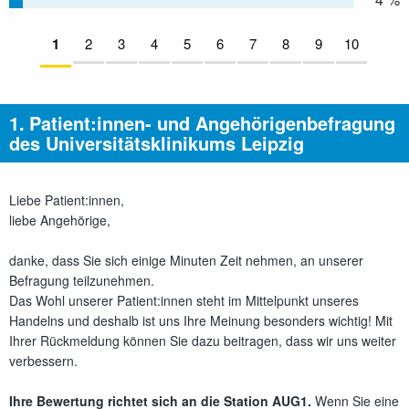
Seiten:
Aktuelle Seite:
1
2
nicht beantwortet
3
nicht beantwortet
4
nicht beantwortet
5
nicht beantwortet
6
nicht beantwortet
7
nicht beantwortet
8
nicht beantwortet
9
nicht beantwor
10
nicht be
Direkt
zum
1.
Patient:innen- und Angehörigenbefragung
Inhalt
des Universitätsklinikums Leipzig
Liebe Patient:innen,
liebe Angehörige,
danke, dass Sie sich einige Minuten Zeit nehmen, an unserer
Befragung teilzunehmen.
Das Wohl unserer Patient:innen steht im Mittelpunkt unseres
Handelns und deshalb ist uns Ihre Meinung besonders wichtig! Mit
Ihrer Rückmeldung können Sie dazu beitragen, dass wir uns weiter
verbessern.
Ihre Bewertung richtet sich an die Station AUG1.
Wenn Sie eine