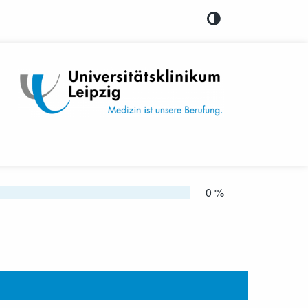
0 %
tet
antwortet