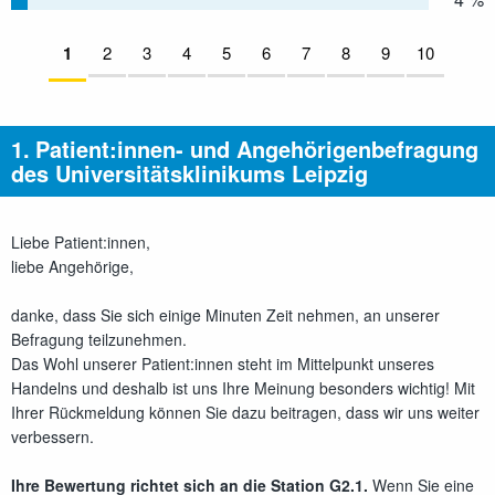
Seiten:
Aktuelle Seite:
1
2
nicht beantwortet
3
nicht beantwortet
4
nicht beantwortet
5
nicht beantwortet
6
nicht beantwortet
7
nicht beantwortet
8
nicht beantwortet
9
nicht beantwor
10
nicht be
Direkt
zum
1.
Patient:innen- und Angehörigenbefragung
Inhalt
des Universitätsklinikums Leipzig
Liebe Patient:innen,
liebe Angehörige,
danke, dass Sie sich einige Minuten Zeit nehmen, an unserer
Befragung teilzunehmen.
Das Wohl unserer Patient:innen steht im Mittelpunkt unseres
Handelns und deshalb ist uns Ihre Meinung besonders wichtig! Mit
Ihrer Rückmeldung können Sie dazu beitragen, dass wir uns weiter
verbessern.
Ihre Bewertung richtet sich an die Station G2.1.
Wenn Sie eine