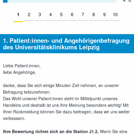
Seiten:
Aktuelle Seite:
1
2
nicht beantwortet
3
nicht beantwortet
4
nicht beantwortet
5
nicht beantwortet
6
nicht beantwortet
7
nicht beantwortet
8
nicht beantwortet
9
nicht beantwor
10
nicht be
Direkt
zum
1.
Patient:innen- und Angehörigenbefragung
Inhalt
des Universitätsklinikums Leipzig
Liebe Patient:innen,
liebe Angehörige,
danke, dass Sie sich einige Minuten Zeit nehmen, an unserer
Befragung teilzunehmen.
Das Wohl unserer Patient:innen steht im Mittelpunkt unseres
Handelns und deshalb ist uns Ihre Meinung besonders wichtig! Mit
Ihrer Rückmeldung können Sie dazu beitragen, dass wir uns weiter
verbessern.
Ihre Bewertung richtet sich an die Station J1.2.
Wenn Sie eine