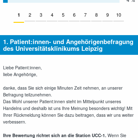
Seiten:
Aktuelle Seite:
1
2
nicht beantwortet
3
nicht beantwortet
4
nicht beantwortet
5
nicht beantwortet
6
nicht beantwortet
7
nicht beantwortet
8
nicht beantwortet
9
nicht beantwor
10
nicht be
Direkt
zum
1.
Patient:innen- und Angehörigenbefragung
Inhalt
des Universitätsklinikums Leipzig
Liebe Patient:innen,
liebe Angehörige,
danke, dass Sie sich einige Minuten Zeit nehmen, an unserer
Befragung teilzunehmen.
Das Wohl unserer Patient:innen steht im Mittelpunkt unseres
Handelns und deshalb ist uns Ihre Meinung besonders wichtig! Mit
Ihrer Rückmeldung können Sie dazu beitragen, dass wir uns weiter
verbessern.
Ihre Bewertung richtet sich an die Station UCC-1.
Wenn Sie